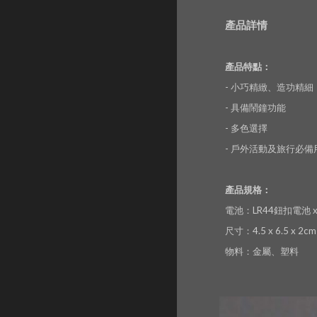
產品詳情
產品特點：
- 小巧精緻、造功精細
- 具備鬧鐘功能
- 多色選擇
- 戶外活動及旅行必備
產品規格：
電池：LR44鈕扣電池 x
尺寸：4.5 x 6.5 x 2cm
物料：金屬、塑料