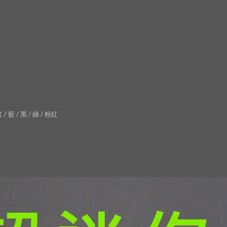
ip to main content
Skip to navigat
/ 藍 / 黑 / 綠 / 粉紅 