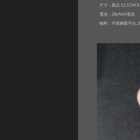
尺寸：產品 12.5CM X 1
電池：2粒AAA電池
物料：不銹鋼製平台,