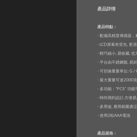
產品詳情
產品特點：
- 配備高精度傳感器
- LCD屏幕有背光, 更
- 輕巧細小, 易收藏, 
- 平台由不銹鋼製, 易
- 可切換重量單位: G / OZ 
- 最大重量可達2000
- 多功能：“PCS”
- 時尚簡約設計,方便
- 多用途, 應用範圍廣泛
- 使用2粒AAA電池
產品規格：