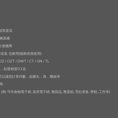
，精準度高
清晰易看
也方便攜帶
於清潔, 也耐用(能夠長期使用)
/ OZT / DWT / CT / GN / TL
克，刻度精度0.1克
 功能可以讓您計算件數，如藥丸，珠，螺絲等 
易用
 (例: 可作食物電子磅, 廚房電子磅, 整甜品, 整蛋糕, 烹飪煮食, 學校, 工作等)