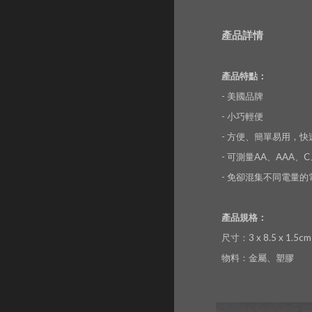
產品詳情
產品特點：
- 美國品牌
- 小巧輕便
- 方便、簡單易用，
- 可測量AA、AAA、
- 免卻混集不同電量
產品規格：
尺寸：3 x 8.5 x 1.5cm
物料：金屬、塑膠