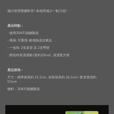
減少使用塑膠飲管! 為地球減少一點污染!
產品特點：
- 使用304不銹鋼製造
- 環保, 可重用, 耐侵蝕及抗氧化
- 一包有: 2支直管 及 2支彎管
- 附送特長清潔刷 (長約20cm) , 清潔更方便
產品規格：
尺寸：標準裝長約 21.5cm , 加長裝長約 26.5cm / 飲管直徑約 
0.5cm
物料：304不銹鋼製造