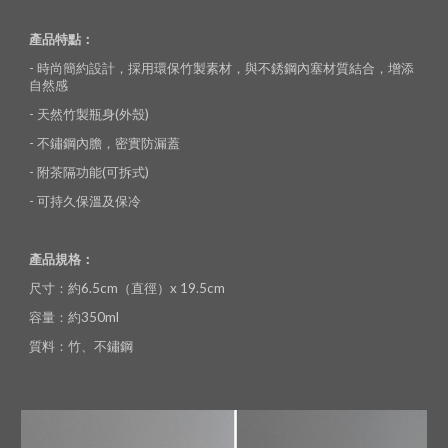
產品特點：
- 時尚簡約設計，採用環保竹製素材，與不銹鋼內塞材質結合，增添
自然感
- 天然竹製瓶身(外殼)
- 不鏽鋼內膽，密實防漏蓋
- 附茶隔功能(可拆式)
- 可持久保溫及保冷
產品規格：
尺寸：約6.5cm（直徑）x 19.5cm
容量：約350ml
質料：竹、不鏽鋼