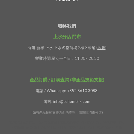
聯絡我們
上水分店 門市
香港 新界 上水 上水名都商場 2樓 8號舖 (
地圖
)
營業時間
星期一至日：11:30 - 20:30
產品訂購 / 訂購查詢 (非產品技術支援)
電話 / Whatsapp: +852 5610 3088
電郵: info@echomehk.com
(如有產品技術支援方面的查詢，請親臨門市分店)
特創意家居及生活用品 - 精品禮品 | 獨特裝飾擺設 | 便利生活用品 | 特色時鐘 - 時計
- 掛牆鐘 | 旅遊用品 | 創意小玩意 - 玩具 | 精緻紀念品 - 贈品 - 活動禮品 - 小禮物