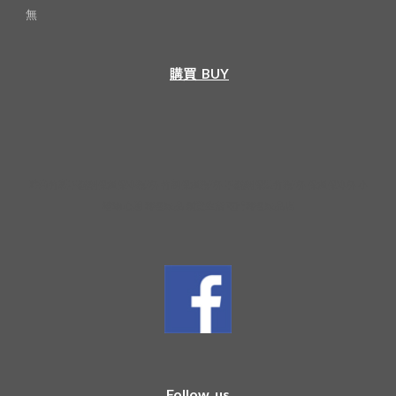
無
購買  BUY
時尚竹製不鏽鋼保溫保冷瓶/杯 竹制保溫瓶/杯 不鏽鋼保温竹瓶/杯 保溫保冷杯 小
禮物 心思 特色家品 創意生活 屯門特色家品店
Follow us