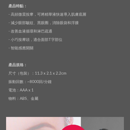
產品特點：
- 高頻微震按摩，可將精華液快速導入肌膚底層
- 減少眼部皺紋、黑眼圈，消除眼袋和浮腫
- 改善血液循環和淋巴疏通
- 小巧按摩頭，適合面部T字部位
- 智能感應開關
產品規格：
尺寸（包裝）：11.3 x 2.1 x 2.2cm
振動回數：~8000回/分鐘
電池：AAA x 1
物料：ABS、金屬