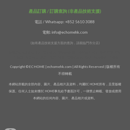
產品訂購 / 訂購查詢 (非產品技術支援)
電話 / Whatsapp: +852 5610 3088
電郵: info@echomehk.com
(如有產品技術支援方面的查詢，請親臨門市分店)
特創意家居及生活用品 - 精品禮品 | 獨特裝飾擺設 | 便利生活用品 | 特色時鐘 - 時計
- 掛牆鐘 | 旅遊用品 | 創意小玩意 - 玩具 | 精緻紀念品 - 贈品 - 活動禮品 - 小禮物
Copyright © EC HOME | echomehk.com | All Rights Reserved | 版權所有
不得轉載
本網站所載的全部內容、圖片、產品相片及資料，均屬EC HOME所有，且受版權
保護。任何人士如未獲EC HOME事先給予書面許可，一律禁止轉載、發放或擅用
本網站的任何內容、圖片、產品相片或資料。